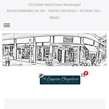
(11) 97849-5555 (Fone | Whatsapp)
RUA DO SEMINÁRIO, 131-135 - CENTRO, SÃO PAULO - SP 01034-040 -
BRASIL
0