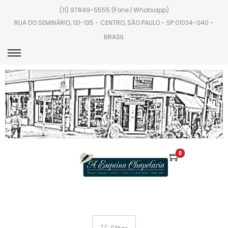
(11) 97849-5555 (Fone | Whatsapp)
RUA DO SEMINÁRIO, 131-135 - CENTRO, SÃO PAULO - SP 01034-040 -
BRASIL
0